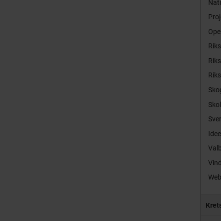
Natu
Proj
Ope
Rik
Rik
Rik
Sko
Sko
Sver
Idee
Val
Vind
Web
Kret