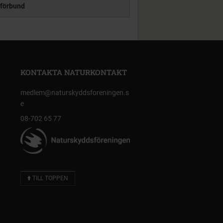
förbund
KONTAKTA NATURKONTAKT
medlem@naturskyddsforeningen.s
e
08-702 65 77
TILL TOPPEN