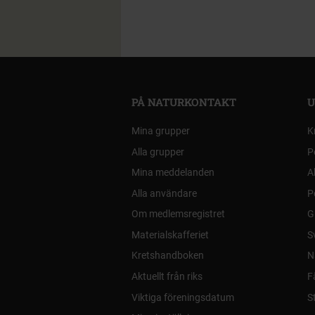
PÅ NATURKONTAKT
U
Mina grupper
K
Alla grupper
P
Mina meddelanden
A
Alla användare
P
Om medlemsregistret
G
Materialskafferiet
S
Kretshandboken
N
Aktuellt från riks
F
Viktiga föreningsdatum
S