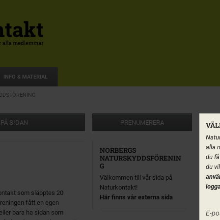
INFO & MATERIAL
DDSFÖRENING
 PÅ SIDAN
PRENUMERERA
VÄL
Natur
alla 
NORBERGS
du få
NATURSKYDDSFÖRENIN
G
du vi
anvä
Välkommen till vår sida på
logga
Naturkontakt!
ontakt som släpptes 20
Här finns vår externa sida
reningen fått en egen
l eller bara ha sidan som
E-po