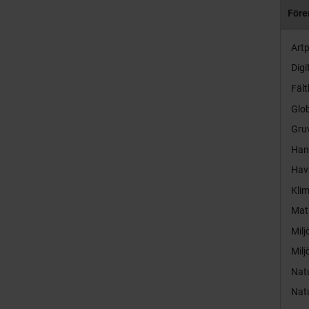
Före
Artp
Digi
Fält
Glob
Gruv
Hand
Hav
Kli
Mat
Milj
Milj
Nat
Nat