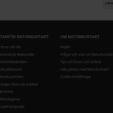
Läns
TANFÖR NATURKONTAKT
OM NATURKONTAKT
retsar och län
Regler
ersonal på rikskansliet
Frågor och svar om Naturkontakt
ktivitetskalendern
Tips om forum och artiklar
olicydokument
Vilka jobbar med Naturkontakt?
lobala partners
Cookie-inställningar
veriges Natur på webben
ätverken
ältbiologerna
tudiefrämjandet