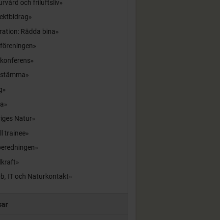
rvård och friluftsliv
ektbidrag
ration: Rädda bina
sföreningen
skonferens
sstämma
g
la
iges Natur
ll trainee
beredningen
kraft
b, IT och Naturkontakt
sar