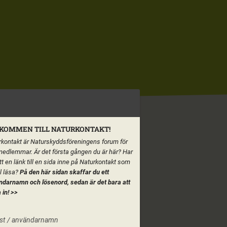
KOMMEN TILL NATURKONTAKT!
kontakt är Naturskyddsföreningens forum för
medlemmar. Är det första gången du är här? Har
tt en länk till en sida inne på Naturkontakt som
ll läsa?
På den här sidan skaffar du ett
ndarnamn och lösenord, sedan är det bara att
 in!
>>
st / användarnamn