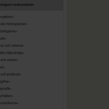
ningens verksamheter
rojekten
tala mötesplatser
biologerna
alt
or och mineral
la miljövänligt
 och vatten
mat
 och jordbruk
ögifter
öjuridik
urfalken
ursnokarna