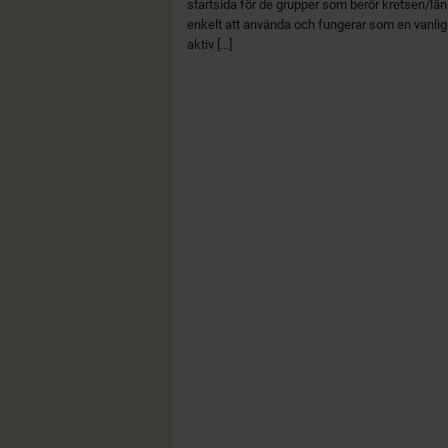
startsida för de grupper som berör kretsen/lä
enkelt att använda och fungerar som en vanli
aktiv […]